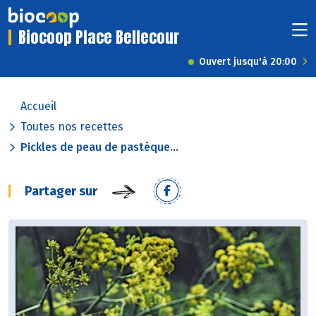
Biocoop Place Bellecour
Ouvert jusqu'à 20:00
Accueil
Toutes nos recettes
Pickles de peau de pastèque...
Partager sur