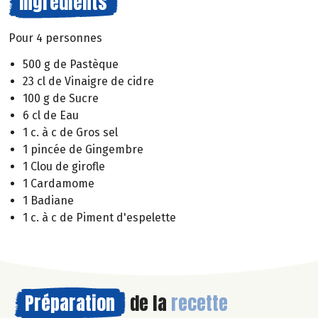
Ingrédients
Pour 4 personnes
500 g de Pastèque
23 cl de Vinaigre de cidre
100 g de Sucre
6 cl de Eau
1 c. à c de Gros sel
1 pincée de Gingembre
1 Clou de girofle
1 Cardamome
1 Badiane
1 c. à c de Piment d'espelette
Préparation
de la
recette