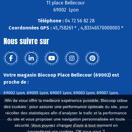
11 place Bellecour
69002 Lyon
Téléphone :
04 72 56 82 28
Coordonnées GPS :
45,758261 ° , 4,83346570000003 °
Nous suivre sur
Votre magasin Biocoop Place Bellecour (69002) est
proche de :
69002 Lyon, 69005 Lyon, 69001 Lyon, 69003 Lyon, 69007 Lyon,
69006 Lyon, 69004 Lyon, 69009 Lyon, 69110 Ste-Foy-lès-Lyon,
Afin de vous offrir la meilleure expérience possible, Biocoop utilise
69350 La Mulatière, 69100 Villeurbanne, 69008 Lyon
des cookies : pour assurer une performance optimale du site, pour
récolter des statistiques afin d'analyser le trafic et la performance
du site et vous proposer une navigation personnalisée en toute
sécurité. Vous pouvez changer d'avis à tout moment en
Biocoop.fr
Le réseau Biocoop
paramétrant vos cookies. OK pour vous ?