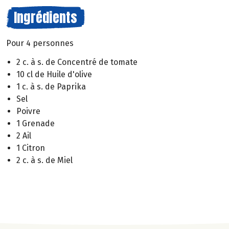
Ingrédients
Pour 4 personnes
2 c. à s. de Concentré de tomate
10 cl de Huile d'olive
1 c. à s. de Paprika
Sel
Poivre
1 Grenade
2 Ail
1 Citron
2 c. à s. de Miel