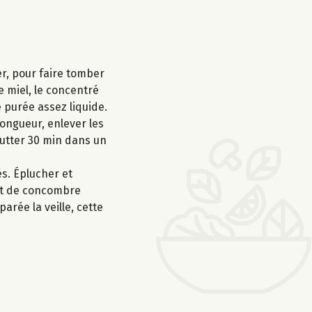
er, pour faire tomber
e miel, le concentré
e purée assez liquide.
ongueur, enlever les
outter 30 min dans un
és. Éplucher et
 et de concombre
arée la veille, cette