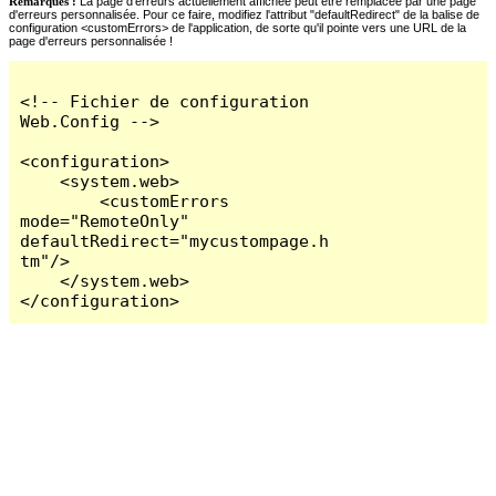
Remarques :
La page d'erreurs actuellement affichée peut être remplacée par une page
d'erreurs personnalisée. Pour ce faire, modifiez l'attribut "defaultRedirect" de la balise de
configuration <customErrors> de l'application, de sorte qu'il pointe vers une URL de la
page d'erreurs personnalisée !
<!-- Fichier de configuration 
Web.Config -->

<configuration>

    <system.web>

        <customErrors 
mode="RemoteOnly" 
defaultRedirect="mycustompage.h
tm"/>

    </system.web>

</configuration>