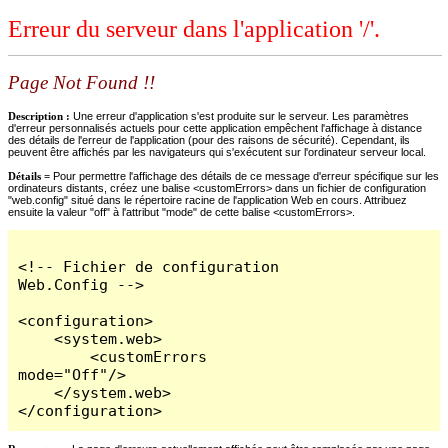
Erreur du serveur dans l'application '/'.
Page Not Found !!
Description :
Une erreur d'application s'est produite sur le serveur. Les paramètres
d'erreur personnalisés actuels pour cette application empêchent l'affichage à distance
des détails de l'erreur de l'application (pour des raisons de sécurité). Cependant, ils
peuvent être affichés par les navigateurs qui s'exécutent sur l'ordinateur serveur local.
Détails =
Pour permettre l'affichage des détails de ce message d'erreur spécifique sur les
ordinateurs distants, créez une balise <customErrors> dans un fichier de configuration
"web.config" situé dans le répertoire racine de l'application Web en cours. Attribuez
ensuite la valeur "off" à l'attribut "mode" de cette balise <customErrors>.
<!-- Fichier de configuration 
Web.Config -->

<configuration>

    <system.web>

        <customErrors 
mode="Off"/>

    </system.web>

</configuration>