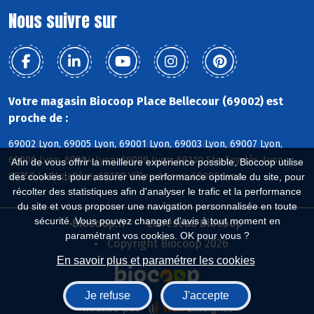
Nous suivre sur
Votre magasin Biocoop Place Bellecour (69002) est
proche de :
69002 Lyon, 69005 Lyon, 69001 Lyon, 69003 Lyon, 69007 Lyon,
69006 Lyon, 69004 Lyon, 69009 Lyon, 69110 Ste-Foy-lès-Lyon,
Afin de vous offrir la meilleure expérience possible, Biocoop utilise
69350 La Mulatière, 69100 Villeurbanne, 69008 Lyon
des cookies : pour assurer une performance optimale du site, pour
récolter des statistiques afin d'analyser le trafic et la performance
du site et vous proposer une navigation personnalisée en toute
sécurité. Vous pouvez changer d'avis à tout moment en
Biocoop.fr
Le réseau Biocoop
paramétrant vos cookies. OK pour vous ?
Copyright Biocoop 2026
En savoir plus et paramétrer les cookies
Je refuse
J'accepte
Réalisé par