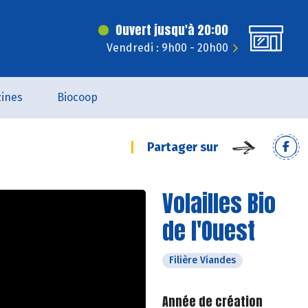
Ouvert jusqu'à 20:00
Vendredi : 9h00 - 20h00
ines
Biocoop
Partager sur
Volailles Bio
de l'Ouest
Filière Viandes
Année de création