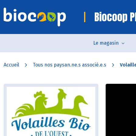
Biocoop P
Le magasin
Accueil
Tous nos paysan.ne.s associé.e.s
Volaill