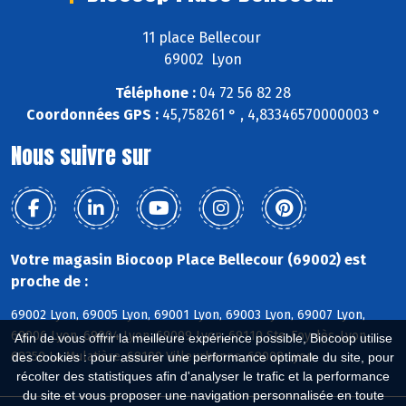
11 place Bellecour
69002 Lyon
Téléphone :
04 72 56 82 28
Coordonnées GPS :
45,758261 ° , 4,83346570000003 °
Nous suivre sur
Votre magasin Biocoop Place Bellecour (69002) est
proche de :
69002 Lyon, 69005 Lyon, 69001 Lyon, 69003 Lyon, 69007 Lyon,
69006 Lyon, 69004 Lyon, 69009 Lyon, 69110 Ste-Foy-lès-Lyon,
Afin de vous offrir la meilleure expérience possible, Biocoop utilise
69350 La Mulatière, 69100 Villeurbanne, 69008 Lyon
des cookies : pour assurer une performance optimale du site, pour
récolter des statistiques afin d'analyser le trafic et la performance
du site et vous proposer une navigation personnalisée en toute