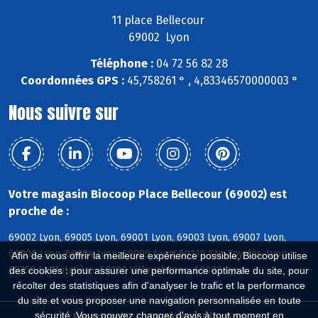
11 place Bellecour
69002 Lyon
Téléphone :
04 72 56 82 28
Coordonnées GPS :
45,758261 ° , 4,83346570000003 °
Nous suivre sur
Votre magasin Biocoop Place Bellecour (69002) est
proche de :
69002 Lyon, 69005 Lyon, 69001 Lyon, 69003 Lyon, 69007 Lyon,
69006 Lyon, 69004 Lyon, 69009 Lyon, 69110 Ste-Foy-lès-Lyon,
Afin de vous offrir la meilleure expérience possible, Biocoop utilise
69350 La Mulatière, 69100 Villeurbanne, 69008 Lyon
des cookies : pour assurer une performance optimale du site, pour
récolter des statistiques afin d'analyser le trafic et la performance
du site et vous proposer une navigation personnalisée en toute
sécurité. Vous pouvez changer d'avis à tout moment en
Biocoop.fr
Le réseau Biocoop