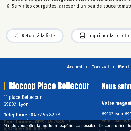
Servir les courgettes, arroser d'un peu de sauce toma
Retour à la liste
Imprimer la recette
Accueil
Contact
Menti
Biocoop Place Bellecour
Nous suiv
11 place Bellecour
Votre magasi
69002 Lyon
69002 Lyon, 690
Téléphone :
04 72 56 82 28
Villeurbanne, 
Coordonnées GPS :
45,758261 ° ,
Afin de vous offrir la meilleure expérience possible, Biocoop utilise d
4,83346570000003 °