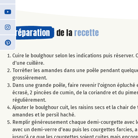
Préparation
de la
recette
Cuire le boulghour selon les indications puis réserver. 
d'une cuillère.
Torréfier les amandes dans une poêle pendant quelques 
grossièrement.
Dans une grande poêle, faire revenir l'oignon épluché et h
écrasé, 2 pincées de cumin, de la coriandre et du pimen
régulièrement.
Ajouter le boulghour cuit, les raisins secs et la chair 
amandes et le persil haché.
Remplir généreusement chaque demi-courgette avec le 
avec un demi-verre d'eau puis les courgettes farcies, a
jusqu'à ce que les courgettes soient cuites mais encor