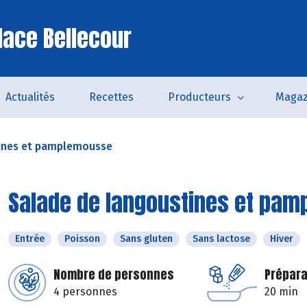
lace Bellecour
Actualités
Recettes
Producteurs
Magaz
ines et pamplemousse
Salade de langoustines et pa
Entrée
Poisson
Sans gluten
Sans lactose
Hiver
Nombre de personnes
Prépara
4 personnes
20 min