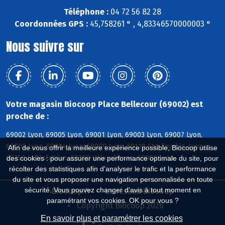
Téléphone :
04 72 56 82 28
Coordonnées GPS :
45,758261 ° , 4,83346570000003 °
Nous suivre sur
Votre magasin Biocoop Place Bellecour (69002) est
proche de :
69002 Lyon, 69005 Lyon, 69001 Lyon, 69003 Lyon, 69007 Lyon,
69006 Lyon, 69004 Lyon, 69009 Lyon, 69110 Ste-Foy-lès-Lyon,
Afin de vous offrir la meilleure expérience possible, Biocoop utilise
69350 La Mulatière, 69100 Villeurbanne, 69008 Lyon
des cookies : pour assurer une performance optimale du site, pour
récolter des statistiques afin d'analyser le trafic et la performance
du site et vous proposer une navigation personnalisée en toute
sécurité. Vous pouvez changer d'avis à tout moment en
Biocoop.fr
Le réseau Biocoop
paramétrant vos cookies. OK pour vous ?
Copyright Biocoop 2026
En savoir plus et paramétrer les cookies