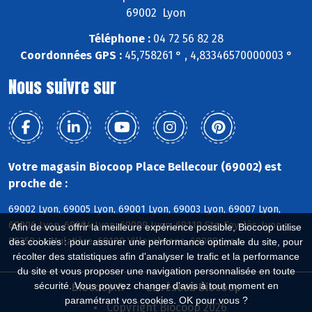
69002 Lyon
Téléphone :
04 72 56 82 28
Coordonnées GPS :
45,758261 ° , 4,83346570000003 °
Nous suivre sur
Votre magasin Biocoop Place Bellecour (69002) est
proche de :
69002 Lyon, 69005 Lyon, 69001 Lyon, 69003 Lyon, 69007 Lyon,
69006 Lyon, 69004 Lyon, 69009 Lyon, 69110 Ste-Foy-lès-Lyon,
Afin de vous offrir la meilleure expérience possible, Biocoop utilise
69350 La Mulatière, 69100 Villeurbanne, 69008 Lyon
des cookies : pour assurer une performance optimale du site, pour
récolter des statistiques afin d'analyser le trafic et la performance
du site et vous proposer une navigation personnalisée en toute
sécurité. Vous pouvez changer d'avis à tout moment en
Biocoop.fr
Le réseau Biocoop
paramétrant vos cookies. OK pour vous ?
Copyright Biocoop 2026