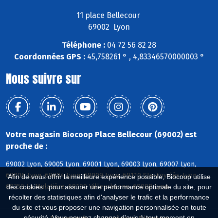
11 place Bellecour
69002 Lyon
Téléphone :
04 72 56 82 28
Coordonnées GPS :
45,758261 ° , 4,83346570000003 °
Nous suivre sur
Votre magasin Biocoop Place Bellecour (69002) est
proche de :
69002 Lyon, 69005 Lyon, 69001 Lyon, 69003 Lyon, 69007 Lyon,
69006 Lyon, 69004 Lyon, 69009 Lyon, 69110 Ste-Foy-lès-Lyon,
Afin de vous offrir la meilleure expérience possible, Biocoop utilise
69350 La Mulatière, 69100 Villeurbanne, 69008 Lyon
des cookies : pour assurer une performance optimale du site, pour
récolter des statistiques afin d'analyser le trafic et la performance
du site et vous proposer une navigation personnalisée en toute
sécurité. Vous pouvez changer d'avis à tout moment en