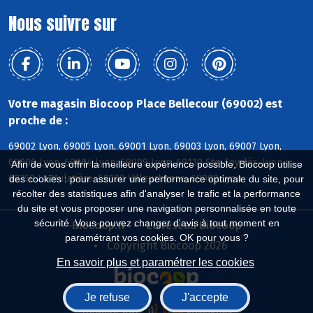
Nous suivre sur
Votre magasin Biocoop Place Bellecour (69002) est
proche de :
69002 Lyon, 69005 Lyon, 69001 Lyon, 69003 Lyon, 69007 Lyon,
69006 Lyon, 69004 Lyon, 69009 Lyon, 69110 Ste-Foy-lès-Lyon,
Afin de vous offrir la meilleure expérience possible, Biocoop utilise
69350 La Mulatière, 69100 Villeurbanne, 69008 Lyon
des cookies : pour assurer une performance optimale du site, pour
récolter des statistiques afin d'analyser le trafic et la performance
du site et vous proposer une navigation personnalisée en toute
sécurité. Vous pouvez changer d'avis à tout moment en
Biocoop.fr
Le réseau Biocoop
paramétrant vos cookies. OK pour vous ?
Copyright Biocoop 2026
En savoir plus et paramétrer les cookies
Je refuse
J'accepte
Réalisé par