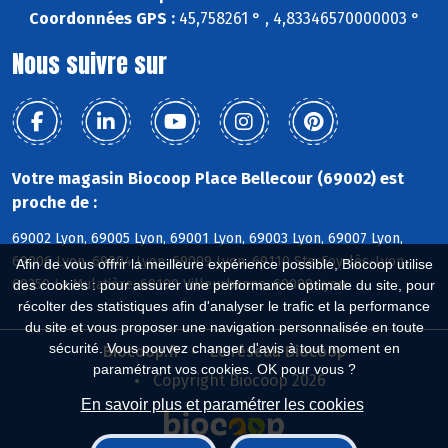
Coordonnées GPS :
45,758261 ° , 4,83346570000003 °
Nous suivre sur
Votre magasin Biocoop Place Bellecour (69002) est
proche de :
69002 Lyon, 69005 Lyon, 69001 Lyon, 69003 Lyon, 69007 Lyon,
69006 Lyon, 69004 Lyon, 69009 Lyon, 69110 Ste-Foy-lès-Lyon,
Afin de vous offrir la meilleure expérience possible, Biocoop utilise
69350 La Mulatière, 69100 Villeurbanne, 69008 Lyon
des cookies : pour assurer une performance optimale du site, pour
récolter des statistiques afin d'analyser le trafic et la performance
du site et vous proposer une navigation personnalisée en toute
sécurité. Vous pouvez changer d'avis à tout moment en
Biocoop.fr
Le réseau Biocoop
paramétrant vos cookies. OK pour vous ?
Copyright Biocoop 2026
En savoir plus et paramétrer les cookies