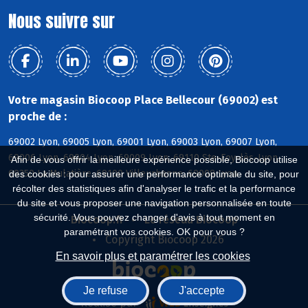
Nous suivre sur
Votre magasin Biocoop Place Bellecour (69002) est
proche de :
69002 Lyon, 69005 Lyon, 69001 Lyon, 69003 Lyon, 69007 Lyon,
69006 Lyon, 69004 Lyon, 69009 Lyon, 69110 Ste-Foy-lès-Lyon,
Afin de vous offrir la meilleure expérience possible, Biocoop utilise
69350 La Mulatière, 69100 Villeurbanne, 69008 Lyon
des cookies : pour assurer une performance optimale du site, pour
récolter des statistiques afin d'analyser le trafic et la performance
du site et vous proposer une navigation personnalisée en toute
sécurité. Vous pouvez changer d'avis à tout moment en
Biocoop.fr
Le réseau Biocoop
paramétrant vos cookies. OK pour vous ?
Copyright Biocoop 2026
En savoir plus et paramétrer les cookies
Je refuse
J'accepte
Réalisé par