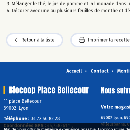
Mélanger le thé, le jus de pomme et la limonade dans un
Décorer avec une ou plusieurs feuilles de menthe et dé
Retour à la liste
Imprimer la recette
Accueil
Contact
Menti
Biocoop Place Bellecour
Nous suiv
11 place Bellecour
Votre magasi
69002 Lyon
69002 Lyon, 690
Téléphone :
04 72 56 82 28
Villeurbanne, 
Coordonnées GPS :
45,758261 ° ,
Afin de vous offrir la meilleure expérience possible, Biocoop utilise d