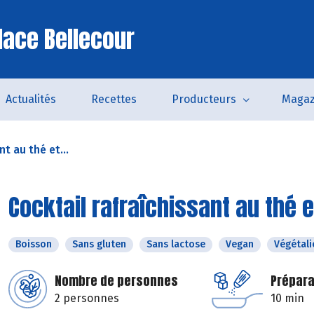
lace Bellecour
Actualités
Recettes
Producteurs
Magaz
nt au thé et...
Cocktail rafraîchissant au thé 
Boisson
Sans gluten
Sans lactose
Vegan
Végétali
Nombre de personnes
Prépara
2 personnes
10 min