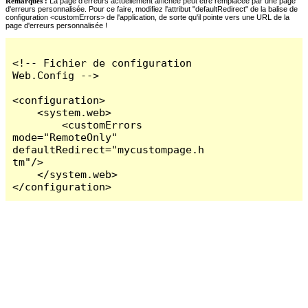
Remarques :
La page d'erreurs actuellement affichée peut être remplacée par une page
d'erreurs personnalisée. Pour ce faire, modifiez l'attribut "defaultRedirect" de la balise de
configuration <customErrors> de l'application, de sorte qu'il pointe vers une URL de la
page d'erreurs personnalisée !
<!-- Fichier de configuration 
Web.Config -->

<configuration>

    <system.web>

        <customErrors 
mode="RemoteOnly" 
defaultRedirect="mycustompage.h
tm"/>

    </system.web>

</configuration>