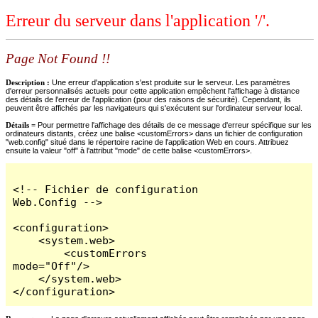
Erreur du serveur dans l'application '/'.
Page Not Found !!
Description :
Une erreur d'application s'est produite sur le serveur. Les paramètres
d'erreur personnalisés actuels pour cette application empêchent l'affichage à distance
des détails de l'erreur de l'application (pour des raisons de sécurité). Cependant, ils
peuvent être affichés par les navigateurs qui s'exécutent sur l'ordinateur serveur local.
Détails =
Pour permettre l'affichage des détails de ce message d'erreur spécifique sur les
ordinateurs distants, créez une balise <customErrors> dans un fichier de configuration
"web.config" situé dans le répertoire racine de l'application Web en cours. Attribuez
ensuite la valeur "off" à l'attribut "mode" de cette balise <customErrors>.
<!-- Fichier de configuration 
Web.Config -->

<configuration>

    <system.web>

        <customErrors 
mode="Off"/>

    </system.web>

</configuration>