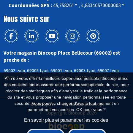
Coordonnées GPS :
45,758261 ° , 4,83346570000003 °
Nous suivre sur
Votre magasin Biocoop Place Bellecour (69002) est
proche de :
69002 Lyon, 69005 Lyon, 69001 Lyon, 69003 Lyon, 69007 Lyon,
69006 Lyon, 69004 Lyon, 69009 Lyon, 69110 Ste-Foy-lès-Lyon,
Afin de vous offrir la meilleure expérience possible, Biocoop utilise
69350 La Mulatière, 69100 Villeurbanne, 69008 Lyon
des cookies : pour assurer une performance optimale du site, pour
récolter des statistiques afin d'analyser le trafic et la performance
du site et vous proposer une navigation personnalisée en toute
sécurité. Vous pouvez changer d'avis à tout moment en
Biocoop.fr
Le réseau Biocoop
paramétrant vos cookies. OK pour vous ?
Copyright Biocoop 2026
En savoir plus et paramétrer les cookies