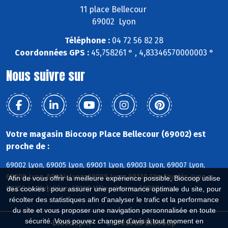
11 place Bellecour
69002 Lyon
Téléphone :
04 72 56 82 28
Coordonnées GPS :
45,758261 ° , 4,83346570000003 °
Nous suivre sur
Votre magasin Biocoop Place Bellecour (69002) est
proche de :
69002 Lyon, 69005 Lyon, 69001 Lyon, 69003 Lyon, 69007 Lyon,
69006 Lyon, 69004 Lyon, 69009 Lyon, 69110 Ste-Foy-lès-Lyon,
Afin de vous offrir la meilleure expérience possible, Biocoop utilise
69350 La Mulatière, 69100 Villeurbanne, 69008 Lyon
des cookies : pour assurer une performance optimale du site, pour
récolter des statistiques afin d'analyser le trafic et la performance
du site et vous proposer une navigation personnalisée en toute
sécurité. Vous pouvez changer d'avis à tout moment en
Biocoop.fr
Le réseau Biocoop