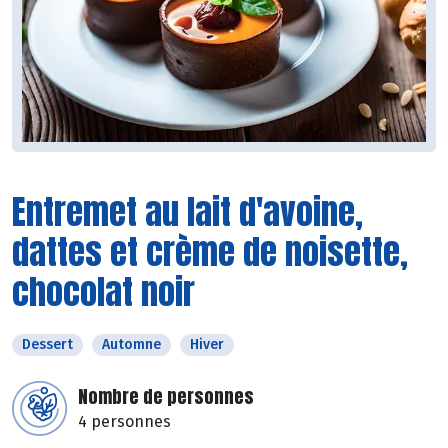
Entremet au lait d'avoine,
dattes et crème de noisette,
chocolat noir
Dessert
Automne
Hiver
Nombre de personnes
4 personnes