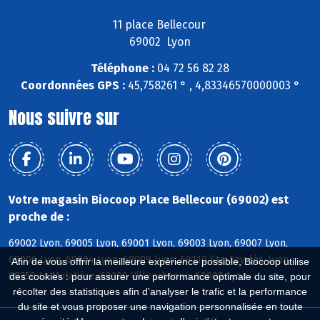
11 place Bellecour
69002 Lyon
Téléphone :
04 72 56 82 28
Coordonnées GPS :
45,758261 ° , 4,83346570000003 °
Nous suivre sur
Votre magasin Biocoop Place Bellecour (69002) est
proche de :
69002 Lyon, 69005 Lyon, 69001 Lyon, 69003 Lyon, 69007 Lyon,
69006 Lyon, 69004 Lyon, 69009 Lyon, 69110 Ste-Foy-lès-Lyon,
Afin de vous offrir la meilleure expérience possible, Biocoop utilise
69350 La Mulatière, 69100 Villeurbanne, 69008 Lyon
des cookies : pour assurer une performance optimale du site, pour
récolter des statistiques afin d'analyser le trafic et la performance
du site et vous proposer une navigation personnalisée en toute