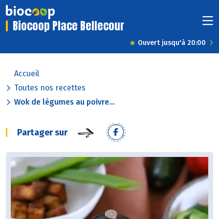
Biocoop Place Bellecour
Ouvert jusqu'à 20:00
Accueil
Toutes nos recettes
Wok de légumes au poivre...
Partager sur