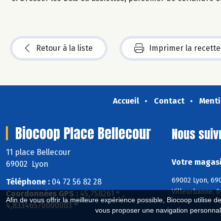
Retour à la liste
Imprimer la recette
Accueil
Contact
Menti
Biocoop Place Bellecour
Nous suiv
11 place Bellecour
Votre magasi
69002 Lyon
69002 Lyon, 690
Téléphone :
04 72 56 82 28
Villeurbanne, 
Coordonnées GPS :
45,758261 ° ,
Afin de vous offrir la meilleure expérience possible, Biocoop utilise d
4,83346570000003 °
vous proposer une navigation personnal