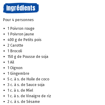
Ingrédients
Pour 4 personnes
1 Poivron rouge
1 Poivron jaune
400 g de Petits pois
2 Carotte
1 Brocoli
150 g de Pousse de soja
1 Ail
1 Oignon
1 Gingembre
5 c. à s. de Huile de coco
3 c. à s. de Sauce soja
1 c. à s. de Miel
1 c. à s. de Vinaigre de riz
2 c. à s. de Sésame