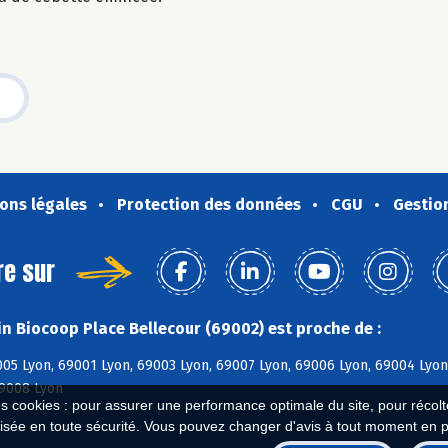
ons légales
Protection des données
CGU
Gestio
re sur
n Biocoop Place Bellecour (69002) est proche de :
05 Lyon, 69001 Lyon, 69003 Lyon, 69007 Lyon, 69006 Lyon, 69004 Lyon
69008 Lyon
es cookies : pour assurer une performance optimale du site, pour récolter
isée en toute sécurité. Vous pouvez changer d'avis à tout moment en 