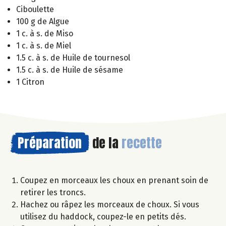
Ciboulette
100 g de Algue
1 c. à s. de Miso
1 c. à s. de Miel
1.5 c. à s. de Huile de tournesol
1.5 c. à s. de Huile de sésame
1 Citron
Préparation
de la
recette
Coupez en morceaux les choux en prenant soin de
retirer les troncs.
Hachez ou râpez les morceaux de choux. Si vous
utilisez du haddock, coupez-le en petits dés.