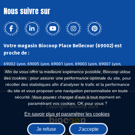
Nous suivre sur
Votre magasin Biocoop Place Bellecour (69002) est
proche de :
69002 Lyon, 69005 Lyon, 69001 Lyon, 69003 Lyon, 69007 Lyon,
69006 Lyon, 69004 Lyon, 69009 Lyon, 69110 Ste-Foy-lès-Lyon,
Afin de vous offrir la meilleure expérience possible, Biocoop utilise
69350 La Mulatière, 69100 Villeurbanne, 69008 Lyon
des cookies : pour assurer une performance optimale du site, pour
récolter des statistiques afin d'analyser le trafic et la performance
du site et vous proposer une navigation personnalisée en toute
sécurité. Vous pouvez changer d'avis à tout moment en
Biocoop.fr
Le réseau Biocoop
paramétrant vos cookies. OK pour vous ?
Copyright Biocoop 2026
En savoir plus et paramétrer les cookies
Je refuse
J'accepte
Réalisé par