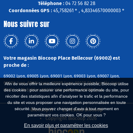
Téléphone :
04 72 56 82 28
Coordonnées GPS :
45,758261 ° , 4,83346570000003 °
Nous suivre sur
Votre magasin Biocoop Place Bellecour (69002) est
proche de :
69002 Lyon, 69005 Lyon, 69001 Lyon, 69003 Lyon, 69007 Lyon,
69006 Lyon, 69004 Lyon, 69009 Lyon, 69110 Ste-Foy-lès-Lyon,
Afin de vous offrir la meilleure expérience possible, Biocoop utilise
69350 La Mulatière, 69100 Villeurbanne, 69008 Lyon
des cookies : pour assurer une performance optimale du site, pour
récolter des statistiques afin d'analyser le trafic et la performance
du site et vous proposer une navigation personnalisée en toute
sécurité. Vous pouvez changer d'avis à tout moment en
Biocoop.fr
Le réseau Biocoop
paramétrant vos cookies. OK pour vous ?
Copyright Biocoop 2026
En savoir plus et paramétrer les cookies