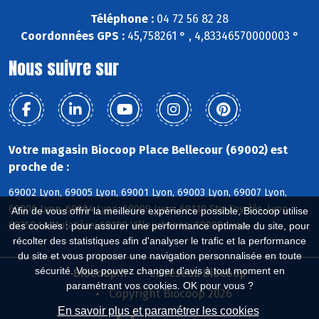
Téléphone :
04 72 56 82 28
Coordonnées GPS :
45,758261 ° , 4,83346570000003 °
Nous suivre sur
Votre magasin Biocoop Place Bellecour (69002) est
proche de :
69002 Lyon, 69005 Lyon, 69001 Lyon, 69003 Lyon, 69007 Lyon,
69006 Lyon, 69004 Lyon, 69009 Lyon, 69110 Ste-Foy-lès-Lyon,
Afin de vous offrir la meilleure expérience possible, Biocoop utilise
69350 La Mulatière, 69100 Villeurbanne, 69008 Lyon
des cookies : pour assurer une performance optimale du site, pour
récolter des statistiques afin d'analyser le trafic et la performance
du site et vous proposer une navigation personnalisée en toute
sécurité. Vous pouvez changer d'avis à tout moment en
Biocoop.fr
Le réseau Biocoop
paramétrant vos cookies. OK pour vous ?
Copyright Biocoop 2026
En savoir plus et paramétrer les cookies