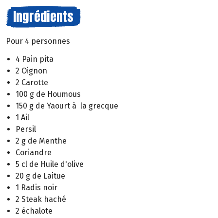
Ingrédients
Pour 4 personnes
4 Pain pita
2 Oignon
2 Carotte
100 g de Houmous
150 g de Yaourt à la grecque
1 Ail
Persil
2 g de Menthe
Coriandre
5 cl de Huile d'olive
20 g de Laitue
1 Radis noir
2 Steak haché
2 échalote