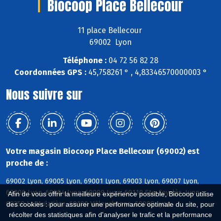
Biocoop Place Bellecour
11 place Bellecour
69002 Lyon
Téléphone :
04 72 56 82 28
Coordonnées GPS :
45,758261 ° , 4,83346570000003 °
Nous suivre sur
Votre magasin Biocoop Place Bellecour (69002) est
proche de :
69002 Lyon, 69005 Lyon, 69001 Lyon, 69003 Lyon, 69007 Lyon,
69006 Lyon, 69004 Lyon, 69009 Lyon, 69110 Ste-Foy-lès-Lyon,
Afin de vous offrir la meilleure expérience possible, Biocoop utilise
69350 La Mulatière, 69100 Villeurbanne, 69008 Lyon
des cookies : pour assurer une performance optimale du site, pour
récolter des statistiques afin d'analyser le trafic et la performance