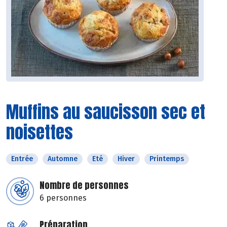
Muffins au saucisson sec et
noisettes
Entrée
Automne
Eté
Hiver
Printemps
Nombre de personnes
6 personnes
Préparation