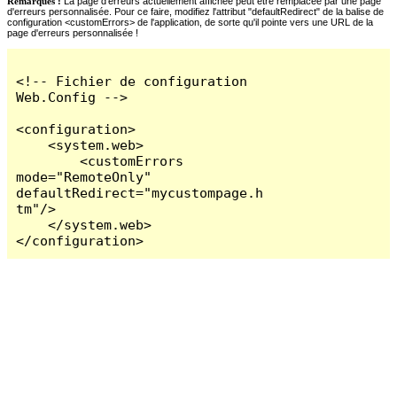
Remarques :
La page d'erreurs actuellement affichée peut être remplacée par une page
d'erreurs personnalisée. Pour ce faire, modifiez l'attribut "defaultRedirect" de la balise de
configuration <customErrors> de l'application, de sorte qu'il pointe vers une URL de la
page d'erreurs personnalisée !
<!-- Fichier de configuration 
Web.Config -->

<configuration>

    <system.web>

        <customErrors 
mode="RemoteOnly" 
defaultRedirect="mycustompage.h
tm"/>

    </system.web>

</configuration>