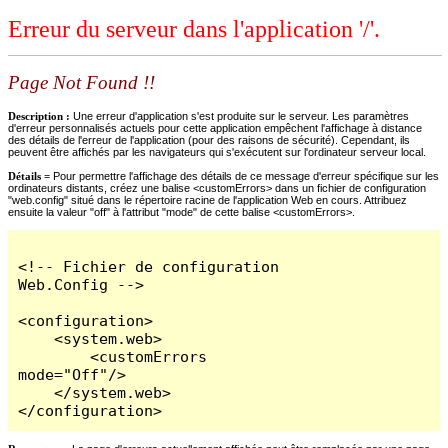
Erreur du serveur dans l'application '/'.
Page Not Found !!
Description :
Une erreur d'application s'est produite sur le serveur. Les paramètres
d'erreur personnalisés actuels pour cette application empêchent l'affichage à distance
des détails de l'erreur de l'application (pour des raisons de sécurité). Cependant, ils
peuvent être affichés par les navigateurs qui s'exécutent sur l'ordinateur serveur local.
Détails =
Pour permettre l'affichage des détails de ce message d'erreur spécifique sur les
ordinateurs distants, créez une balise <customErrors> dans un fichier de configuration
"web.config" situé dans le répertoire racine de l'application Web en cours. Attribuez
ensuite la valeur "off" à l'attribut "mode" de cette balise <customErrors>.
<!-- Fichier de configuration 
Web.Config -->

<configuration>

    <system.web>

        <customErrors 
mode="Off"/>

    </system.web>

</configuration>