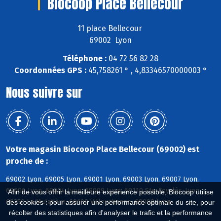
Biocoop Place Bellecour
11 place Bellecour
69002 Lyon
Téléphone :
04 72 56 82 28
Coordonnées GPS :
45,758261 ° , 4,83346570000003 °
Nous suivre sur
Votre magasin Biocoop Place Bellecour (69002) est
proche de :
69002 Lyon, 69005 Lyon, 69001 Lyon, 69003 Lyon, 69007 Lyon,
69006 Lyon, 69004 Lyon, 69009 Lyon, 69110 Ste-Foy-lès-Lyon,
Afin de vous offrir la meilleure expérience possible, Biocoop utilise
69350 La Mulatière, 69100 Villeurbanne, 69008 Lyon
des cookies : pour assurer une performance optimale du site, pour
récolter des statistiques afin d'analyser le trafic et la performance