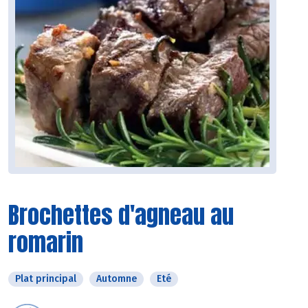
Brochettes d'agneau au
romarin
Plat principal
Automne
Eté