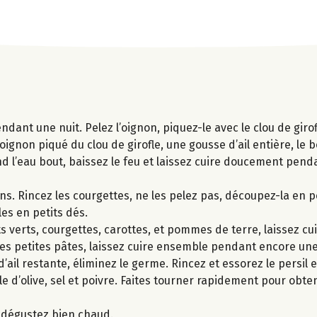
ndant une nuit. Pelez l’oignon, piquez-le avec le clou de girof
oignon piqué du clou de girofle, une gousse d’ail entière, le 
uand l’eau bout, baissez le feu et laissez cuire doucement pend
ons. Rincez les courgettes, ne les pelez pas, découpez-la en p
es en petits dés.
cots verts, courgettes, carottes, et pommes de terre, laissez c
, les petites pâtes, laissez cuire ensemble pendant encore un
ail restante, éliminez le germe. Rincez et essorez le persil et
uile d’olive, sel et poivre. Faites tourner rapidement pour obt
t dégustez bien chaud.