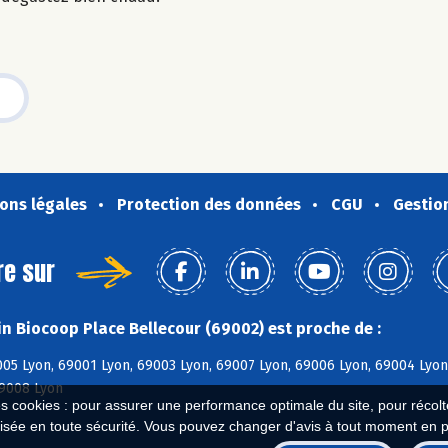
ons légales
Protection des données
CGU
Gestio
re sur
n Biocoop Place Bellecour (69002) est proche de :
05 Lyon, 69001 Lyon, 69003 Lyon, 69007 Lyon, 69006 Lyon, 69004 Lyon
69008 Lyon
es cookies : pour assurer une performance optimale du site, pour récolter
isée en toute sécurité. Vous pouvez changer d'avis à tout moment en 