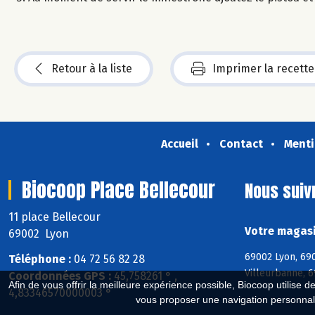
Retour à la liste
Imprimer la recette
Accueil
Contact
Menti
Biocoop Place Bellecour
Nous suiv
11 place Bellecour
Votre magasi
69002 Lyon
69002 Lyon, 690
Téléphone :
04 72 56 82 28
Villeurbanne, 
Coordonnées GPS :
45,758261 ° ,
Afin de vous offrir la meilleure expérience possible, Biocoop utilise d
4,83346570000003 °
vous proposer une navigation personnal