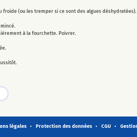
u froide (ou les tremper si ce sont des algues déshydratées).
émincé.
ièrement à la fourchette. Poivrer.
ée.
ussitôt.
ons légales
Protection des données
CGU
Gestio