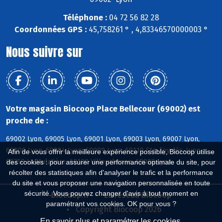
Téléphone :
04 72 56 82 28
Coordonnées GPS :
45,758261 ° , 4,83346570000003 °
Nous suivre sur
Votre magasin Biocoop Place Bellecour (69002) est
proche de :
69002 Lyon, 69005 Lyon, 69001 Lyon, 69003 Lyon, 69007 Lyon,
69006 Lyon, 69004 Lyon, 69009 Lyon, 69110 Ste-Foy-lès-Lyon,
Afin de vous offrir la meilleure expérience possible, Biocoop utilise
69350 La Mulatière, 69100 Villeurbanne, 69008 Lyon
des cookies : pour assurer une performance optimale du site, pour
récolter des statistiques afin d'analyser le trafic et la performance
du site et vous proposer une navigation personnalisée en toute
sécurité. Vous pouvez changer d'avis à tout moment en
Biocoop.fr
Le réseau Biocoop
paramétrant vos cookies. OK pour vous ?
Copyright Biocoop 2026
En savoir plus et paramétrer les cookies