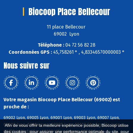
Biocoop Place Bellecour
11 place Bellecour
69002 Lyon
Téléphone :
04 72 56 82 28
Coordonnées GPS :
45,758261 ° , 4,83346570000003 °
Nous suivre sur
Votre magasin Biocoop Place Bellecour (69002) est
proche de :
69002 Lyon, 69005 Lyon, 69001 Lyon, 69003 Lyon, 69007 Lyon,
69006 Lyon, 69004 Lyon, 69009 Lyon, 69110 Ste-Foy-lès-Lyon,
Afin de vous offrir la meilleure expérience possible, Biocoop utilise
69350 La Mulatière, 69100 Villeurbanne, 69008 Lyon
des cookies : pour assurer une performance optimale du site, pour