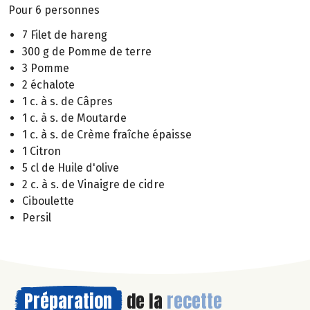
Pour 6 personnes
7 Filet de hareng
300 g de Pomme de terre
3 Pomme
2 échalote
1 c. à s. de Câpres
1 c. à s. de Moutarde
1 c. à s. de Crème fraîche épaisse
1 Citron
5 cl de Huile d'olive
2 c. à s. de Vinaigre de cidre
Ciboulette
Persil
Préparation
de la
recette