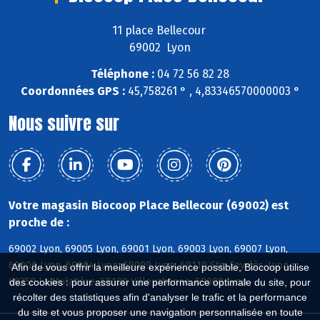
11 place Bellecour
69002 Lyon
Téléphone :
04 72 56 82 28
Coordonnées GPS :
45,758261 ° , 4,83346570000003 °
Nous suivre sur
Votre magasin Biocoop Place Bellecour (69002) est
proche de :
69002 Lyon, 69005 Lyon, 69001 Lyon, 69003 Lyon, 69007 Lyon,
69006 Lyon, 69004 Lyon, 69009 Lyon, 69110 Ste-Foy-lès-Lyon,
Afin de vous offrir la meilleure expérience possible, Biocoop utilise
69350 La Mulatière, 69100 Villeurbanne, 69008 Lyon
des cookies : pour assurer une performance optimale du site, pour
récolter des statistiques afin d'analyser le trafic et la performance
du site et vous proposer une navigation personnalisée en toute