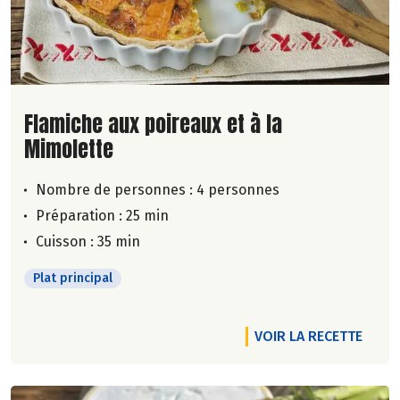
Lire la suite de la recette
Flamiche aux poireaux et à la
Mimolette
Nombre de personnes :
4 personnes
Préparation : 25 min
Cuisson : 35 min
Plat principal
VOIR LA RECETTE