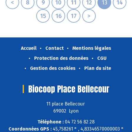
<
8
9
10
11
12
13
14
15
16
17
>
Accueil
Contact
Mentions légales
Protection des données
CGU
Gestion des cookies
Plan du site
Biocoop Place Bellecour
11 place Bellecour
69002 Lyon
Téléphone :
04 72 56 82 28
Coordonnées GPS :
45,758261 ° , 4,83346570000003 °