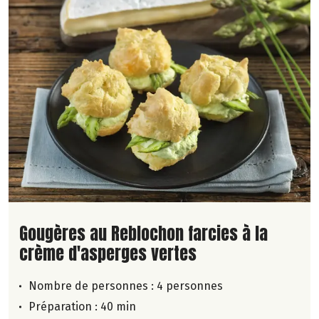
Lire la suite de la recette
Gougères au Reblochon farcies à la
crème d'asperges vertes
Nombre de personnes :
4 personnes
Préparation : 40 min