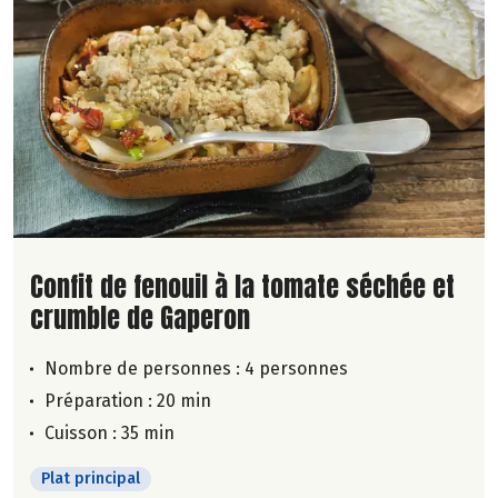
Lire la suite de la recette
Confit de fenouil à la tomate séchée et
crumble de Gaperon
Nombre de personnes :
4 personnes
Préparation : 20 min
Cuisson : 35 min
Plat principal