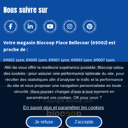
Nous suivre sur
Votre magasin Biocoop Place Bellecour (69002) est
proche de :
69002 Lyon, 69005 Lyon, 69001 Lyon, 69003 Lyon, 69007 Lyon,
69006 Lyon, 69004 Lyon, 69009 Lyon, 69110 Ste-Foy-lès-Lyon,
Afin de vous offrir la meilleure expérience possible, Biocoop utilise
69350 La Mulatière, 69100 Villeurbanne, 69008 Lyon
des cookies : pour assurer une performance optimale du site, pour
récolter des statistiques afin d'analyser le trafic et la performance
du site et vous proposer une navigation personnalisée en toute
sécurité. Vous pouvez changer d'avis à tout moment en
Biocoop.fr
Le réseau Biocoop
paramétrant vos cookies. OK pour vous ?
Copyright Biocoop 2026
En savoir plus et paramétrer les cookies
Je refuse
J'accepte
Réalisé par