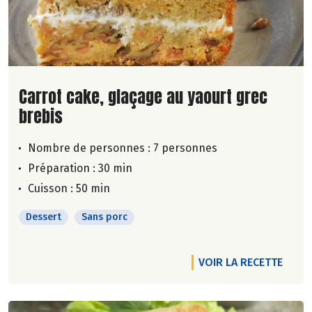
Lire la suite de la recette
Carrot cake, glaçage au yaourt grec
brebis
Nombre de personnes :
7 personnes
Préparation : 30 min
Cuisson : 50 min
Dessert
Sans porc
VOIR LA RECETTE