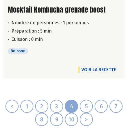
Lire la suite de la recette
Mocktail Kombucha grenade boost
Nombre de personnes :
1 personnes
Préparation : 5 min
Cuisson : 0 min
Boisson
VOIR LA RECETTE
<
1
2
3
4
5
6
7
8
9
10
>