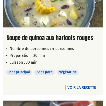
Lire la suite de la recette
Soupe de quinoa aux haricots rouges
Nombre de personnes :
4 personnes
Préparation : 20 min
Cuisson : 30 min
Plat principal
Sans porc
Végétarien
VOIR LA RECETTE