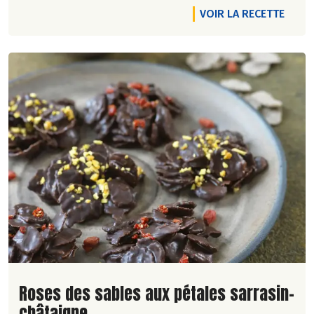
VOIR LA RECETTE
Lire la suite de la recette
Roses des sables aux pétales sarrasin-
châtaigne