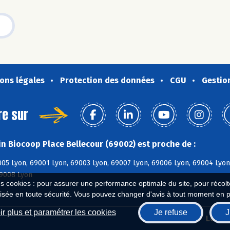
ons légales
Protection des données
CGU
Gestio
re sur
n Biocoop Place Bellecour (69002) est proche de :
05 Lyon, 69001 Lyon, 69003 Lyon, 69007 Lyon, 69006 Lyon, 69004 Lyon
69008 Lyon
es cookies : pour assurer une performance optimale du site, pour récolter
isée en toute sécurité. Vous pouvez changer d'avis à tout moment en 
r plus et paramétrer les cookies
Je refuse
J
Biocoop.fr
Le ré