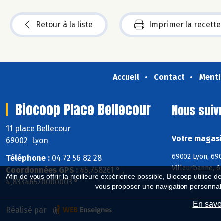
Retour à la liste
Imprimer la recette
Accueil
Contact
Menti
Biocoop Place Bellecour
Nous suiv
11 place Bellecour
Votre magasi
69002 Lyon
69002 Lyon, 690
Téléphone :
04 72 56 82 28
Villeurbanne, 
Coordonnées GPS :
45,758261 ° ,
Afin de vous offrir la meilleure expérience possible, Biocoop utilise d
4,83346570000003 °
vous proposer une navigation personnal
En savoi
Réalisé par