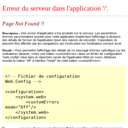
Erreur du serveur dans l'application '/'.
Page Not Found !!
Description :
Une erreur d'application s'est produite sur le serveur. Les paramètres
d'erreur personnalisés actuels pour cette application empêchent l'affichage à distance
des détails de l'erreur de l'application (pour des raisons de sécurité). Cependant, ils
peuvent être affichés par les navigateurs qui s'exécutent sur l'ordinateur serveur local.
Détails =
Pour permettre l'affichage des détails de ce message d'erreur spécifique sur les
ordinateurs distants, créez une balise <customErrors> dans un fichier de configuration
"web.config" situé dans le répertoire racine de l'application Web en cours. Attribuez
ensuite la valeur "off" à l'attribut "mode" de cette balise <customErrors>.
<!-- Fichier de configuration 
Web.Config -->

<configuration>

    <system.web>

        <customErrors 
mode="Off"/>

    </system.web>

</configuration>