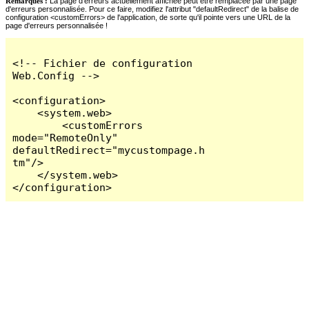
Remarques :
La page d'erreurs actuellement affichée peut être remplacée par une page
d'erreurs personnalisée. Pour ce faire, modifiez l'attribut "defaultRedirect" de la balise de
configuration <customErrors> de l'application, de sorte qu'il pointe vers une URL de la
page d'erreurs personnalisée !
<!-- Fichier de configuration 
Web.Config -->

<configuration>

    <system.web>

        <customErrors 
mode="RemoteOnly" 
defaultRedirect="mycustompage.h
tm"/>

    </system.web>

</configuration>